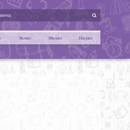
с
9класс
10класс
11класс