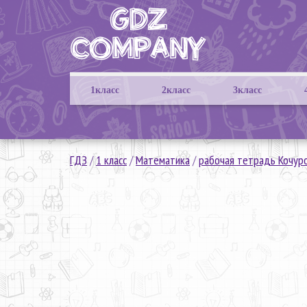
1класс
2класс
3класс
ГДЗ
/
1 класс
/
Математика
/
рабочая тетрадь Кочур