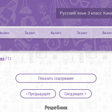
4класс
5класс
6класс
7класс
8клас
ова
/
51
Показать содержание
< Предыдущее
Следующее >
Решебник