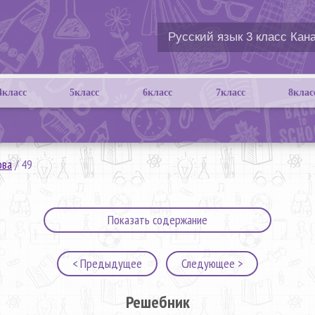
4класс
5класс
6класс
7класс
8клас
ова
/
49
Показать содержание
< Предыдущее
Следующее >
Решебник