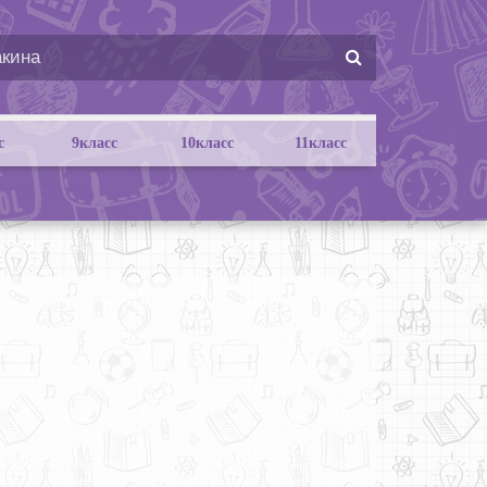
с
9класс
10класс
11класс