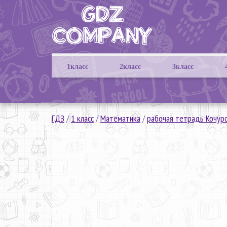
1класс
2класс
3класс
ГДЗ
/
1 класс
/
Математика
/
рабочая тетрадь Кочур