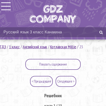
ГДЗ
/
1 класс
/
Английский язык
/
Котлавская Millie
/
23
Показать содержание
< Предыдущее
Следующее >
Решебник
часть 2 / 23