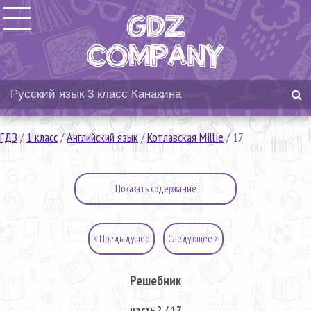
ГДЗ
/
1 класс
/
Английский язык
/
Котлавская Millie
/
17
Показать содержание
< Предыдущее
Следующее >
Решебник
часть 2 / 17