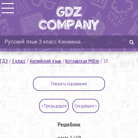
ГДЗ
/
1 класс
/
Английский язык
/
Котлавская Millie
/
10
Показать содержание
< Предыдущее
Следующее >
Решебник
часть 2 / 10