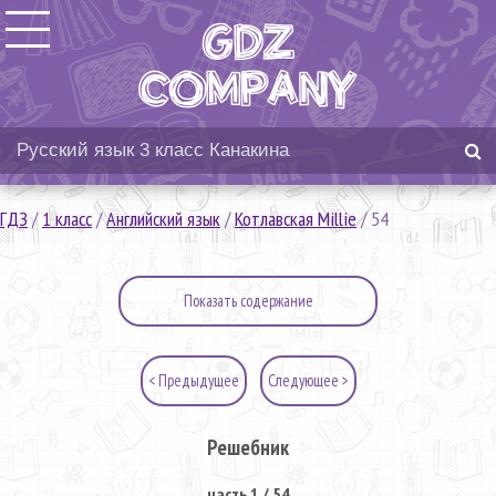
ГДЗ
/
1 класс
/
Английский язык
/
Котлавская Millie
/
54
Показать содержание
< Предыдущее
Следующее >
Решебник
часть 1 / 54